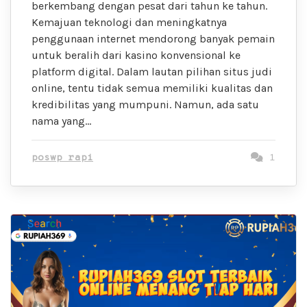
berkembang dengan pesat dari tahun ke tahun.
Kemajuan teknologi dan meningkatnya
penggunaan internet mendorong banyak pemain
untuk beralih dari kasino konvensional ke
platform digital. Dalam lautan pilihan situs judi
online, tentu tidak semua memiliki kualitas dan
kredibilitas yang mumpuni. Namun, ada satu
nama yang…
poswp rapi
1