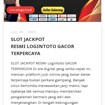
Uncategorized
Jun 05, 2025
SLOT JACKPOT
RESMI LOGINTOTO GACOR
TERPERCAYA
SLOT JACKPOT RESMI Logintoto GACOR
TERPERCAYA Di era digital yang serba cepat ini,
mencari platform judi online yang benar-benar
terpercaya bukan perkara gampang. Banyak
situs berlomba menawarkan janji manis, tapi
nyatanya tak semua mampu memberikan
pengalaman bermain yang adil dan
menyenangkan. Di tengah kebingungan