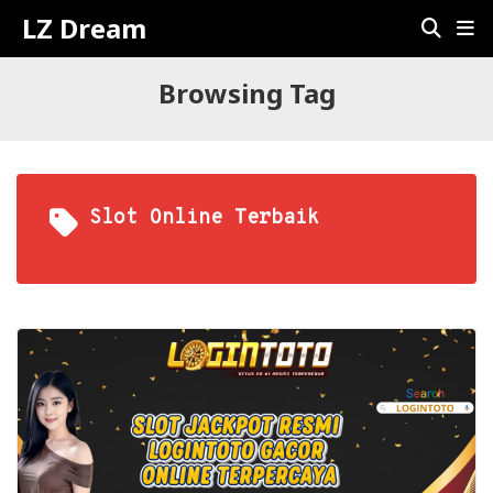
LZ Dream
Browsing Tag
Slot Online Terbaik