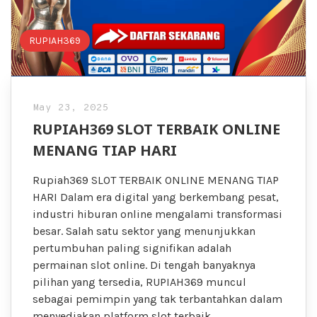
RUPIAH369
May 23, 2025
RUPIAH369 SLOT TERBAIK ONLINE
MENANG TIAP HARI
Rupiah369 SLOT TERBAIK ONLINE MENANG TIAP
HARI Dalam era digital yang berkembang pesat,
industri hiburan online mengalami transformasi
besar. Salah satu sektor yang menunjukkan
pertumbuhan paling signifikan adalah
permainan slot online. Di tengah banyaknya
pilihan yang tersedia, RUPIAH369 muncul
sebagai pemimpin yang tak terbantahkan dalam
menyediakan platform slot terbaik