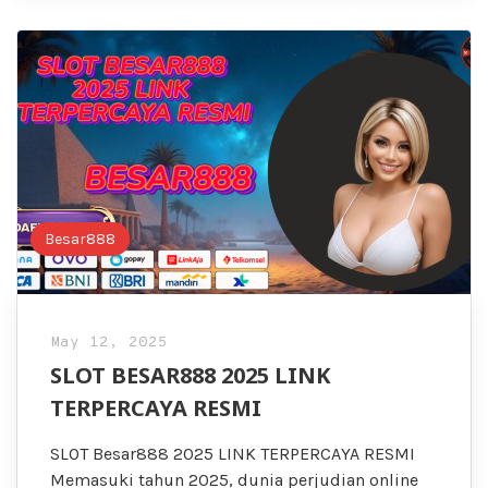
Besar888
May 12, 2025
SLOT BESAR888 2025 LINK
TERPERCAYA RESMI
SLOT Besar888 2025 LINK TERPERCAYA RESMI
Memasuki tahun 2025, dunia perjudian online