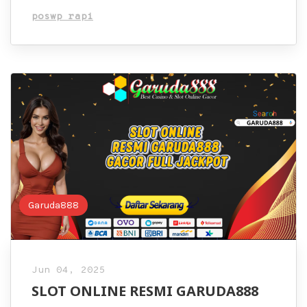
poswp rapi
Garuda888
Jun 04, 2025
SLOT ONLINE RESMI GARUDA888