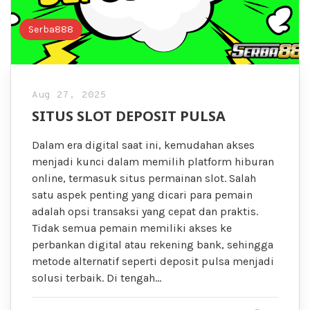
Serba888
Aug 27, 2025
SITUS SLOT DEPOSIT PULSA
Dalam era digital saat ini, kemudahan akses
menjadi kunci dalam memilih platform hiburan
online, termasuk situs permainan slot. Salah
satu aspek penting yang dicari para pemain
adalah opsi transaksi yang cepat dan praktis.
Tidak semua pemain memiliki akses ke
perbankan digital atau rekening bank, sehingga
metode alternatif seperti deposit pulsa menjadi
solusi terbaik. Di tengah…