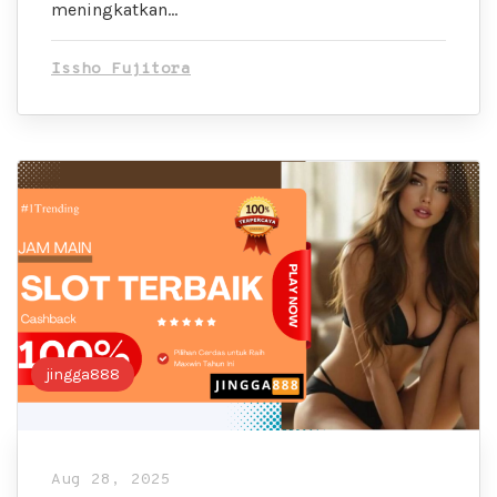
meningkatkan…
Issho Fujitora
jingga888
Aug 28, 2025