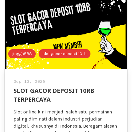
jingga888
slot gacor deposit 10rb
Sep 13, 2025
SLOT GACOR DEPOSIT 10RB
TERPERCAYA
Slot online kini menjadi salah satu permainan
paling diminati dalam industri perjudian
digital, khususnya di Indonesia. Beragam alasan