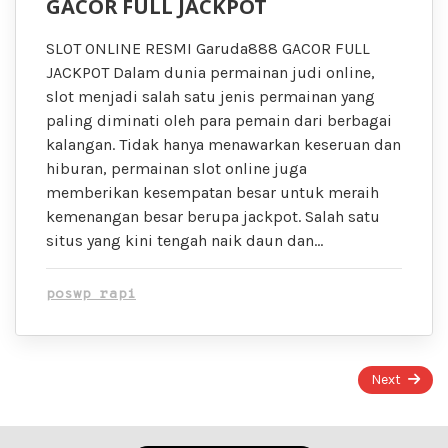
GACOR FULL JACKPOT
SLOT ONLINE RESMI Garuda888 GACOR FULL
JACKPOT Dalam dunia permainan judi online,
slot menjadi salah satu jenis permainan yang
paling diminati oleh para pemain dari berbagai
kalangan. Tidak hanya menawarkan keseruan dan
hiburan, permainan slot online juga
memberikan kesempatan besar untuk meraih
kemenangan besar berupa jackpot. Salah satu
situs yang kini tengah naik daun dan…
poswp rapi
Page
Next
1
of