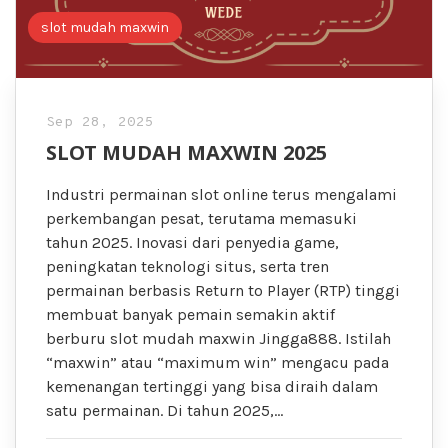
slot mudah maxwin
Sep 28, 2025
SLOT MUDAH MAXWIN 2025
Industri permainan slot online terus mengalami
perkembangan pesat, terutama memasuki
tahun 2025. Inovasi dari penyedia game,
peningkatan teknologi situs, serta tren
permainan berbasis Return to Player (RTP) tinggi
membuat banyak pemain semakin aktif
berburu slot mudah maxwin Jingga888. Istilah
“maxwin” atau “maximum win” mengacu pada
kemenangan tertinggi yang bisa diraih dalam
satu permainan. Di tahun 2025,…