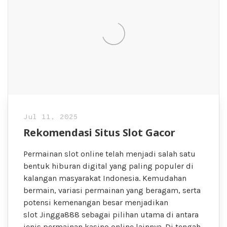
Rekomendasi Situs Slot Gacor
Jul 11, 2025
Rekomendasi Situs Slot Gacor
Permainan slot online telah menjadi salah satu
bentuk hiburan digital yang paling populer di
kalangan masyarakat Indonesia. Kemudahan
bermain, variasi permainan yang beragam, serta
potensi kemenangan besar menjadikan
slot Jingga888 sebagai pilihan utama di antara
jenis permainan kasino online lainnya. Di tengah