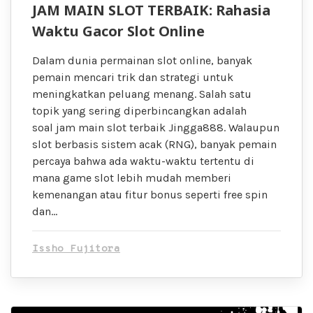
JAM MAIN SLOT TERBAIK: Rahasia
Waktu Gacor Slot Online
Dalam dunia permainan slot online, banyak
pemain mencari trik dan strategi untuk
meningkatkan peluang menang. Salah satu
topik yang sering diperbincangkan adalah
soal jam main slot terbaik Jingga888. Walaupun
slot berbasis sistem acak (RNG), banyak pemain
percaya bahwa ada waktu-waktu tertentu di
mana game slot lebih mudah memberi
kemenangan atau fitur bonus seperti free spin
dan…
Issho Fujitora