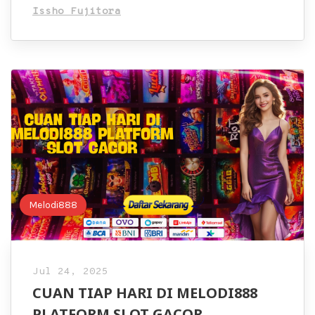
Issho Fujitora
Melodi888
Jul 24, 2025
CUAN TIAP HARI DI MELODI888
PLATFORM SLOT GACOR