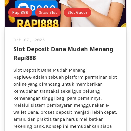
Rapi888
Situs Slot
Slot Gacor
Oct 07, 2025
Slot Deposit Dana Mudah Menang
Rapi888
Slot Deposit Dana Mudah Menang
Rapi888 adalah sebuah platform permainan slot
online yang dirancang untuk memberikan
kemudahan transaksi sekaligus peluang
kemenangan tinggi bagi para pemainnya.
Melalui sistem pembayaran menggunakan e-
wallet Dana, proses deposit menjadi lebih cepat,
aman, dan praktis tanpa harus melibatkan
rekening bank. Konsep ini memudahkan siapa