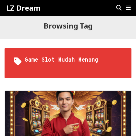
LZ Dream
Browsing Tag
Game Slot Mudah Menang