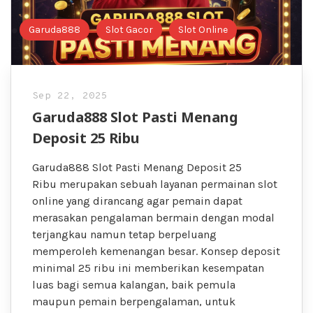
Garuda888
Slot Gacor
Slot Online
Sep 22, 2025
Garuda888 Slot Pasti Menang
Deposit 25 Ribu
Garuda888 Slot Pasti Menang Deposit 25
Ribu merupakan sebuah layanan permainan slot
online yang dirancang agar pemain dapat
merasakan pengalaman bermain dengan modal
terjangkau namun tetap berpeluang
memperoleh kemenangan besar. Konsep deposit
minimal 25 ribu ini memberikan kesempatan
luas bagi semua kalangan, baik pemula
maupun pemain berpengalaman, untuk