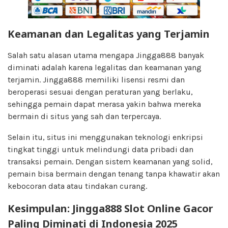
Keamanan dan Legalitas yang Terjamin
Salah satu alasan utama mengapa Jingga888 banyak
diminati adalah karena legalitas dan keamanan yang
terjamin. Jingga888 memiliki lisensi resmi dan
beroperasi sesuai dengan peraturan yang berlaku,
sehingga pemain dapat merasa yakin bahwa mereka
bermain di situs yang sah dan terpercaya.
Selain itu, situs ini menggunakan teknologi enkripsi
tingkat tinggi untuk melindungi data pribadi dan
transaksi pemain. Dengan sistem keamanan yang solid,
pemain bisa bermain dengan tenang tanpa khawatir akan
kebocoran data atau tindakan curang.
Kesimpulan: Jingga888 Slot Online Gacor
Paling Diminati di Indonesia 2025