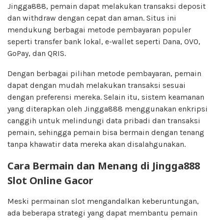
Jingga888, pemain dapat melakukan transaksi deposit
dan withdraw dengan cepat dan aman. Situs ini
mendukung berbagai metode pembayaran populer
seperti transfer bank lokal, e-wallet seperti Dana, OVO,
GoPay, dan QRIS.
Dengan berbagai pilihan metode pembayaran, pemain
dapat dengan mudah melakukan transaksi sesuai
dengan preferensi mereka. Selain itu, sistem keamanan
yang diterapkan oleh Jingga888 menggunakan enkripsi
canggih untuk melindungi data pribadi dan transaksi
pemain, sehingga pemain bisa bermain dengan tenang
tanpa khawatir data mereka akan disalahgunakan.
Cara Bermain dan Menang di Jingga888
Slot Online Gacor
Meski permainan slot mengandalkan keberuntungan,
ada beberapa strategi yang dapat membantu pemain