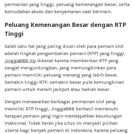
permainan yang tinggi, peluang kemenangan besar, serta
kemudahan akses dan kenyamanan saat bermain.
Peluang Kemenangan Besar dengan RTP
Tinggi
Salah satu hal yang paling dicari oleh para pemain slot
adalah tingkat pengembalian pemain (RTP) yang tinggi.
Jingga888 rtp
dikenal karena memberikan RTP yang
sangat menguntungkan, yang memungkinkan para
pemain memiliki peluang menang yang lebih besar.
Semakin tinggi RTP, semakin besar pula kemungkinan
pemain untuk meraih jackpot atau hadiah besar.
Dengan menawarkan berbagai permainan slot yang
memiliki RTP tinggi, Jingga888 berhasil memenuhi
harapan pemain yang ingin mendapatkan keuntungan
maksimal. Tidak heran jika situs ini menjadi pilihan
utama bagi banyak pemain di Indonesia, karena peluang