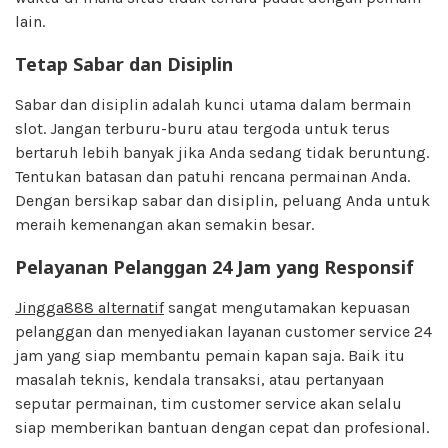
lain.
Tetap Sabar dan Disiplin
Sabar dan disiplin adalah kunci utama dalam bermain
slot. Jangan terburu-buru atau tergoda untuk terus
bertaruh lebih banyak jika Anda sedang tidak beruntung.
Tentukan batasan dan patuhi rencana permainan Anda.
Dengan bersikap sabar dan disiplin, peluang Anda untuk
meraih kemenangan akan semakin besar.
Pelayanan Pelanggan 24 Jam yang Responsif
Jingga888 alternatif
sangat mengutamakan kepuasan
pelanggan dan menyediakan layanan customer service 24
jam yang siap membantu pemain kapan saja. Baik itu
masalah teknis, kendala transaksi, atau pertanyaan
seputar permainan, tim customer service akan selalu
siap memberikan bantuan dengan cepat dan profesional.