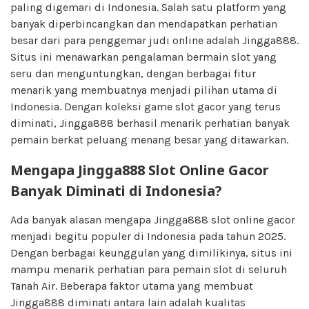
paling digemari di Indonesia. Salah satu platform yang
banyak diperbincangkan dan mendapatkan perhatian
besar dari para penggemar judi online adalah Jingga888.
Situs ini menawarkan pengalaman bermain slot yang
seru dan menguntungkan, dengan berbagai fitur
menarik yang membuatnya menjadi pilihan utama di
Indonesia. Dengan koleksi game slot gacor yang terus
diminati, Jingga888 berhasil menarik perhatian banyak
pemain berkat peluang menang besar yang ditawarkan.
Mengapa Jingga888 Slot Online Gacor
Banyak Diminati di Indonesia?
Ada banyak alasan mengapa Jingga888 slot online gacor
menjadi begitu populer di Indonesia pada tahun 2025.
Dengan berbagai keunggulan yang dimilikinya, situs ini
mampu menarik perhatian para pemain slot di seluruh
Tanah Air. Beberapa faktor utama yang membuat
Jingga888 diminati antara lain adalah kualitas