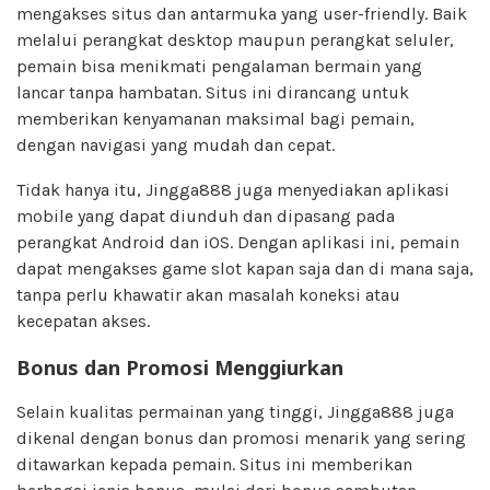
mengakses situs dan antarmuka yang user-friendly. Baik
melalui perangkat desktop maupun perangkat seluler,
pemain bisa menikmati pengalaman bermain yang
lancar tanpa hambatan. Situs ini dirancang untuk
memberikan kenyamanan maksimal bagi pemain,
dengan navigasi yang mudah dan cepat.
Tidak hanya itu, Jingga888 juga menyediakan aplikasi
mobile yang dapat diunduh dan dipasang pada
perangkat Android dan iOS. Dengan aplikasi ini, pemain
dapat mengakses game slot kapan saja dan di mana saja,
tanpa perlu khawatir akan masalah koneksi atau
kecepatan akses.
Bonus dan Promosi Menggiurkan
Selain kualitas permainan yang tinggi, Jingga888 juga
dikenal dengan bonus dan promosi menarik yang sering
ditawarkan kepada pemain. Situs ini memberikan