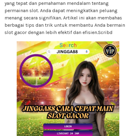
yang tepat dan pemahaman mendalam tentang
permainan slot. Anda dapat meningkatkan peluang
menang secara signifikan. Artikel ini akan membahas
berbagai tips dan trik untuk membantu Anda bermain
slot gacor dengan lebih efektif dan efisien.Scribd