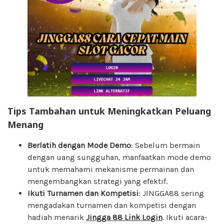
Tips Tambahan untuk Meningkatkan Peluang
Menang
Berlatih dengan Mode Demo
: Sebelum bermain
dengan uang sungguhan, manfaatkan mode demo
untuk memahami mekanisme permainan dan
mengembangkan strategi yang efektif.
Ikuti Turnamen dan Kompetisi
: JINGGA88 sering
mengadakan turnamen dan kompetisi dengan
hadiah menarik
Jingga 88 Link Login
. Ikuti acara-