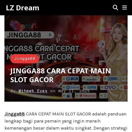
LZ Dream
Jingga88
JINGGA88 CARA CEPAT MAIN
SLOT GACOR
By
Mihawk Eyes
on
May 11, 2025
Jingga88
CARA CEPAT MAIN SLOT GACOR adalah panduan
lengkap bagi para pemain yang ingin meraih
kemenangan besar dalam waktu singkat. Dengan strategi